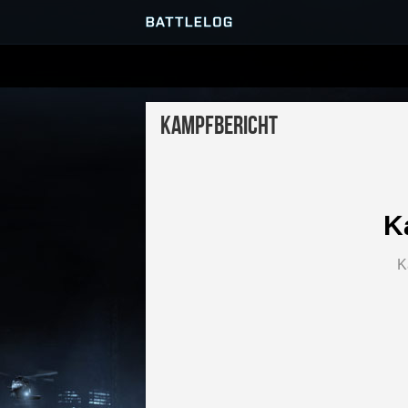
SERVER-BROWSER
Kampfbericht
MATCHES
K
K