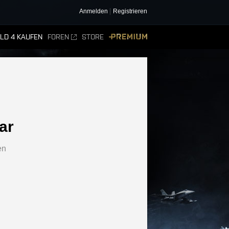
Anmelden
Registrieren
ELD 4 KAUFEN
FOREN
STORE
PREMIUM
ar
en