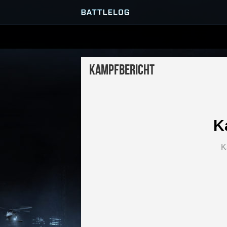
SERVER-BROWSER
Kampfbericht
MATCHES
K
K