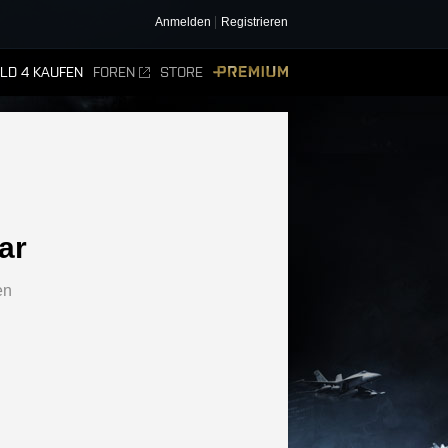
Anmelden
Registrieren
ELD 4 KAUFEN
FOREN
STORE
PREMIUM
ar
en