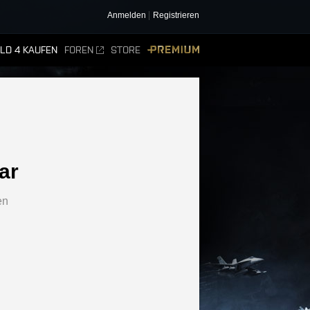
Anmelden
Registrieren
ELD 4 KAUFEN
FOREN
STORE
PREMIUM
ar
en