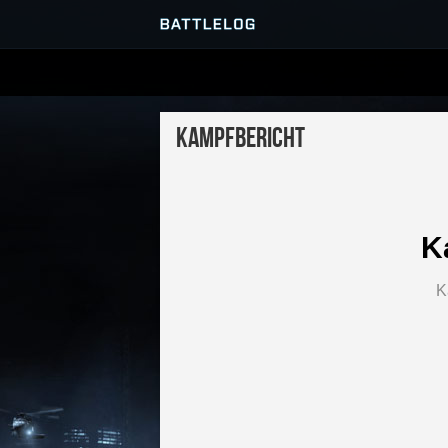
SERVER-BROWSER
Kampfbericht
MATCHES
K
K