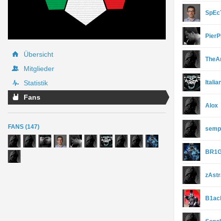
SpEc
Pier
Übersicht
TheA
Mitglieder
Statistik
Itali
Fans
Alox
FANS (147)
semp
BR1
zAst
B1ac