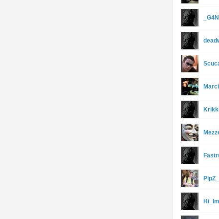
_G4N
dead
Scuca
Marc
Krikk
Mezz
Fast
PipZ
Hi_I