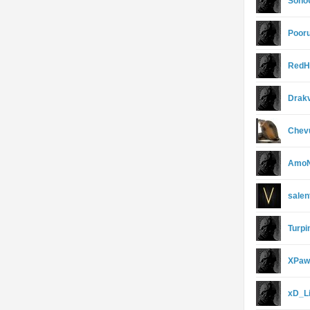
SonoU
Poor
RedH
Drak
Chev
AmoN
salen
Turpi
XPaw
xD_L