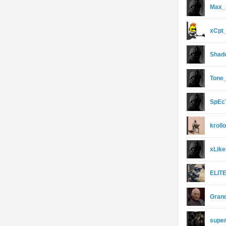
Max_
xCpt
Shad
Tone_
SpEc
kroll
xLik
ELIT
Gran
supe