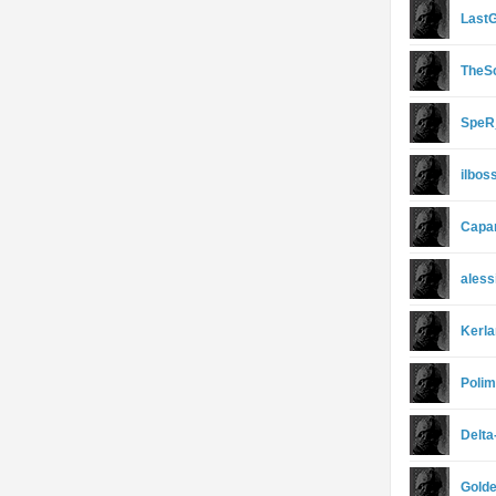
Last
TheS
SpeR
ilbos
Capa
aless
Kerl
Polim
Delta
Gold