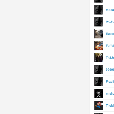
meda
MG6
Euge
Fuffo
Th3J
9999
Fraci
mrdr
TheM