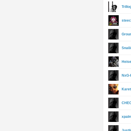
Trill
stee
Grou
Snail
Heis
NxG-
Karet
CHE
xpal
Just