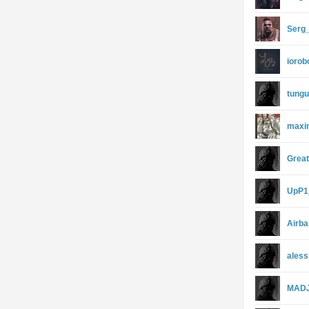
Serg
iorob
tung
maxi
Grea
UpP1
Airb
aless
MAD