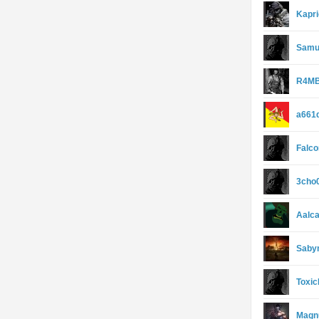
Kapri
Sam
R4MB
a661
Falc
3cho
Aalca
Saby
Toxi
Magnu