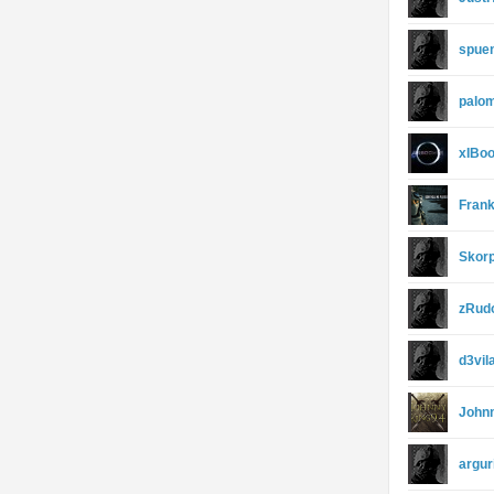
spue
palo
xIBo
Fran
Skor
zRud
d3vil
John
argur