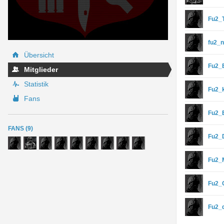
Fu2_
fu2_
Übersicht
Fu2
Mitglieder
Statistik
Fu2_
Fans
Fu2_
FANS (9)
Fu2_
Fu2
Fu2_
Fu2_d