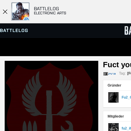
BATTLELOG
ELECTRONIC ARTS
SERVER-BROWSER
RANGL
Fuct yo
MATCHES
Tag:
[F
Gründer
Fu2_
Mitglieder
fu2_i