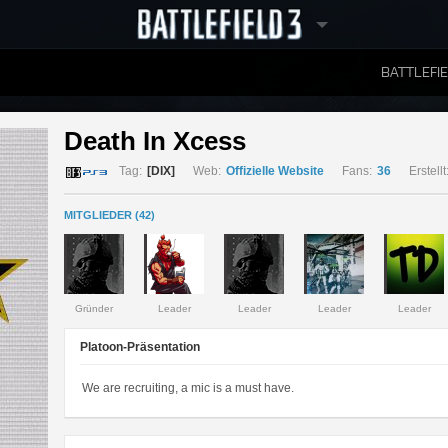
BATTLEFI
RANGLISTEN
Death In Xcess 
Tag:
[DIX]
Web:
Offizielle Website
Fans:
36
Erstellt
MITGLIEDER (42)
Gründer
Leader
Leader
Leader
Leader
Platoon-Präsentation
We are recruiting, a mic is a must have.