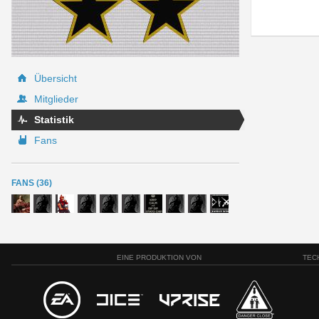
Übersicht
Mitglieder
Statistik
Fans
FANS (36)
EINE PRODUKTION VON
TEC