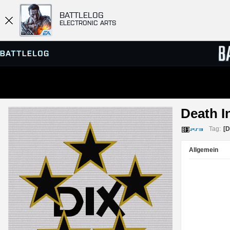
BATTLELOG
ELECTRONIC ARTS
SERVER-BROWSER
RANGL
Death I
MATCHES
Tag:
[D
Allgemein