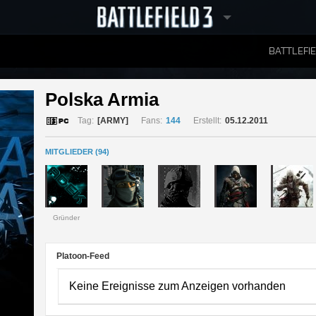
BATTLEFI
RANGLISTEN
Polska Armia 
Tag:
[ARMY]
Fans:
144
Erstellt:
05.12.2011
MITGLIEDER (94)
Gründer
Platoon-Feed
Keine Ereignisse zum Anzeigen vorhanden