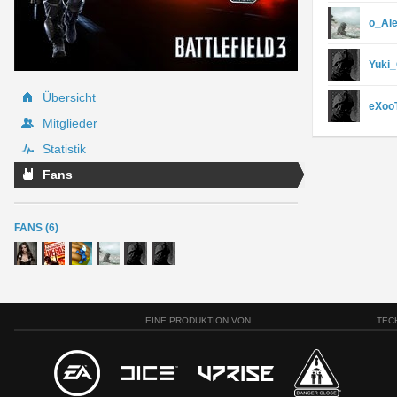
o_Al
Yuki
Übersicht
eXoo
Mitglieder
Statistik
Fans
FANS (6)
EINE PRODUKTION VON
TEC