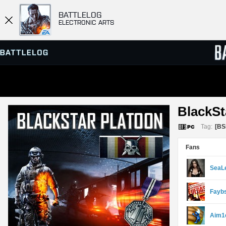
BATTLELOG
ELECTRONIC ARTS
SERVER-BROWSER
RANGL
BlackSt
MATCHES
Tag:
[BS
Fans
SeaL
Fayb
Aim1