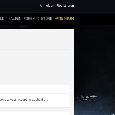
Anmelden
Registrieren
ELD 4 KAUFEN
FOREN
STORE
PREMIUM
n we're always accepting application.