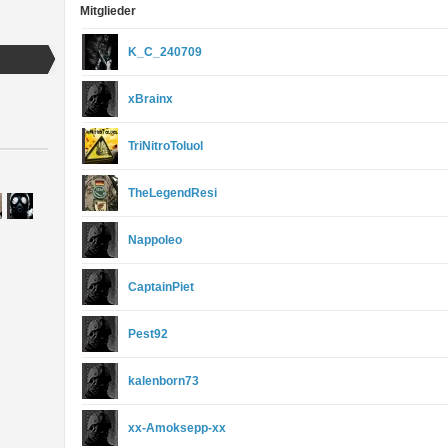
Mitglieder
K_C_240709
xBrainx
TriNitroToluol
TheLegendResi
Nappoleo
CaptainPiet
Pest92
kalenborn73
xx-Amoksepp-xx