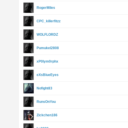
RogerMiles
CPC_killerfitzz
WOLFLORDZ
Pumukel2808
xP0lym0rphx
eXsBlueEyes
Nofight83
RunsOnYou
Zickchen186