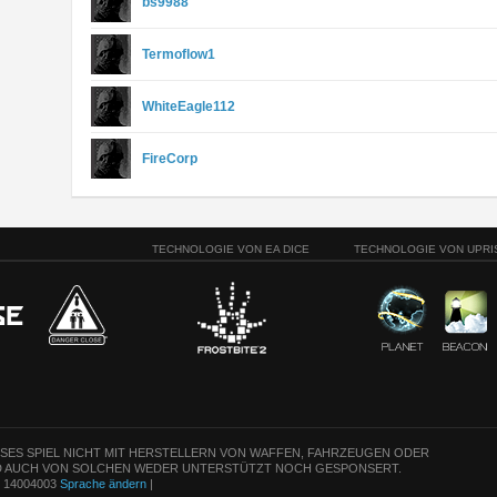
bs9988
Termoflow1
WhiteEagle112
FireCorp
TECHNOLOGIE VON EA DICE
TECHNOLOGIE VON UPRI
ESES SPIEL NICHT MIT HERSTELLERN VON WAFFEN, FAHRZEUGEN ODER
 AUCH VON SOLCHEN WEDER UNTERSTÜTZT NOCH GESPONSERT.
n: 14004003
Sprache ändern
|