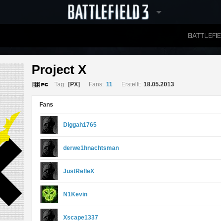
BATTLEFI
RANGLISTEN
Project X 
Tag:
[PX]
Fans:
11
Erstellt:
18.05.2013
Fans
Diggah1765
derwe1hnachtsman
JustRefleX
N1Kevin
Xscape1337