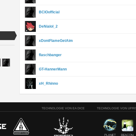
BCIOofficial
DeNialol_2
xDontFlameGetAim
flaschbanger
GT-HannerMann
xH_Rhinno
TECHNOLOGIE VON EA DICE
TECHNOLOGIE VON UPRI