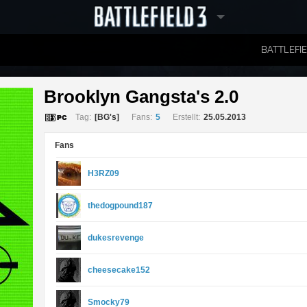
BATTLEFI
RANGLISTEN
Brooklyn Gangsta's 2.0 
Tag:
[BG's]
Fans:
5
Erstellt:
25.05.2013
Fans
H3RZ09
thedogpound187
dukesrevenge
cheesecake152
Smocky79