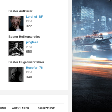
Bester Aufklärer
Lord_of_BF
PPM
322
Bester Helikopterpilot
pingfake
PPM
650
Bester Flugabwehrfahrer
Huepfer_76
PPM
340
GUNG
AUFKLÄRER
FAHRZEUGE