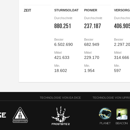
ZEIT
STURMSOLDAT
PIONIER
VERSOR
Durchschnitt
Durchschnitt
Durchschni
880.251
237.187
406.90
Bester
Bester
Bester
6.502.690
682.949
2.297.2
Mittel
Mittel
Mittel
421.633
229.170
314.666
Min.
Min.
Min.
18.602
1.954
597
TECHNOLOGIE VON EA DICE
TECHNOLOGIE VON UPRI