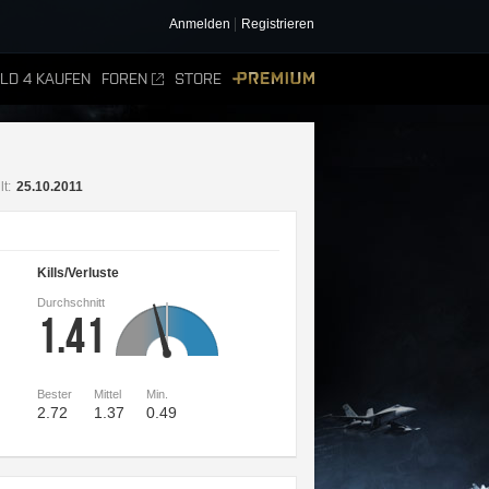
Anmelden
Registrieren
ELD 4 KAUFEN
FOREN
STORE
PREMIUM
lt:
25.10.2011
Kills/Verluste
Durchschnitt
1.41
Bester
Mittel
Min.
2.72
1.37
0.49