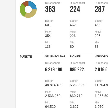
Durchschnitt
Durchschnitt
Durchschni
363
224
287
Bester
Bester
Bester
601
462
486
Mittel
Mittel
Mittel
354
226
293
Min.
Min.
Min.
116
80
83
PUNKTE
STURMSOLDAT
PIONIER
VERSOR
Durchschnitt
Durchschnitt
Durchschni
6.219.190
985.222
2.016.
Bester
Bester
Bester
48.814.400
5.265.080
11.704.
Mittel
Mittel
Mittel
2.533.230
830.719
1.285.5
Min.
Min.
Min.
64.520
2.627
1.070