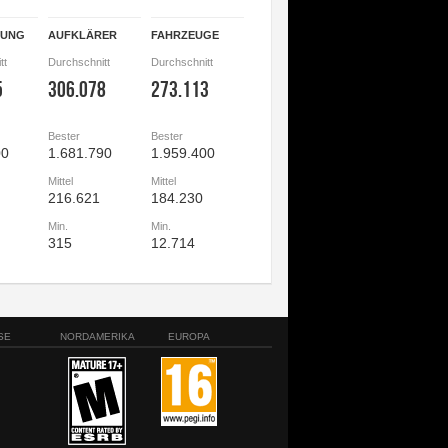
GUNG
AUFKLÄRER
FAHRZEUGE
tt
Durchschnitt
Durchschnitt
5
306.078
273.113
Bester
Bester
00
1.681.790
1.959.400
Mittel
Mittel
216.621
184.230
Min.
Min.
315
12.714
SE
NORDAMERIKA
EUROPA