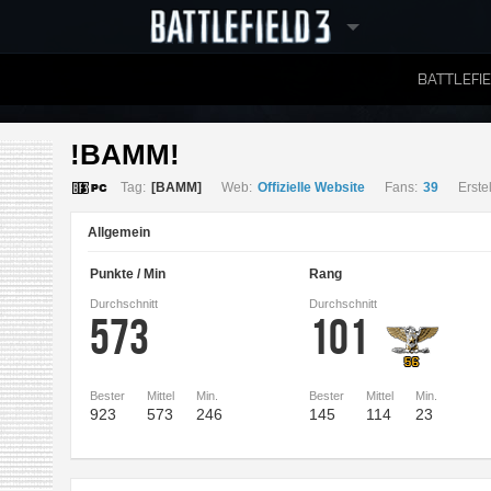
BATTLEFI
RANGLISTEN
!BAMM! 
Tag:
[BAMM]
Web:
Offizielle Website
Fans:
39
Erstel
Allgemein
Punkte / Min
Rang
Durchschnitt
Durchschnitt
573
101
Bester
Mittel
Min.
Bester
Mittel
Min.
923
573
246
145
114
23