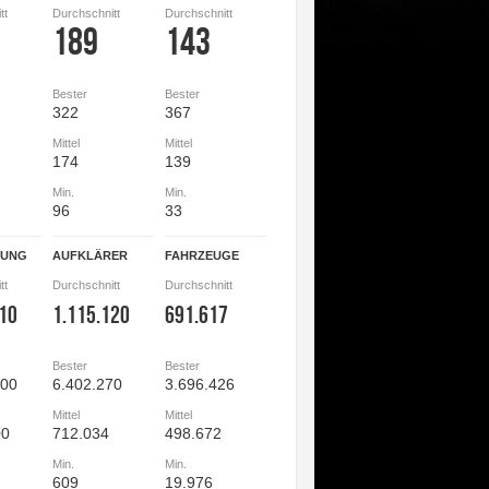
tt
Durchschnitt
Durchschnitt
189
143
Bester
Bester
322
367
Mittel
Mittel
174
139
Min.
Min.
96
33
GUNG
AUFKLÄRER
FAHRZEUGE
tt
Durchschnitt
Durchschnitt
510
1.115.120
691.617
Bester
Bester
900
6.402.270
3.696.426
Mittel
Mittel
00
712.034
498.672
Min.
Min.
609
19.976