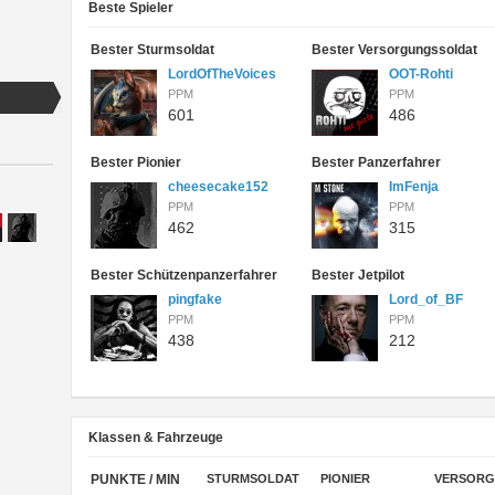
Beste Spieler
Bester Sturmsoldat
Bester Versorgungssoldat
LordOfTheVoices
OOT-Rohti
PPM
PPM
601
486
Bester Pionier
Bester Panzerfahrer
cheesecake152
ImFenja
PPM
PPM
462
315
Bester Schützenpanzerfahrer
Bester Jetpilot
pingfake
Lord_of_BF
PPM
PPM
438
212
Klassen & Fahrzeuge
PUNKTE / MIN
STURMSOLDAT
PIONIER
VERSOR