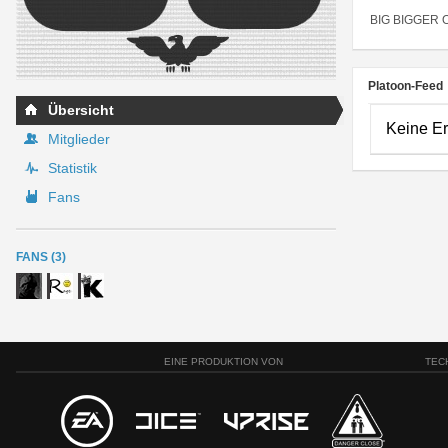
BIG BIGGER 
Platoon-Feed
Übersicht
Keine E
Mitglieder
Statistik
Fans
FANS (3)
EINE PRODUKTION VON
TEC