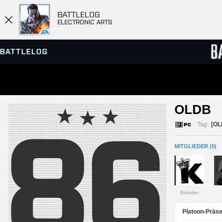
BATTLELOG
ELECTRONIC ARTS
SERVER-BROWSER
RANGL
OLDB 
MATCHES
Tag:
[OL
MITGLIEDER (5)
Gründer
Platoon-Präse