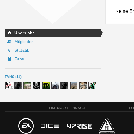
Keine E
Übersicht
Mitglieder
Statistik
Fans
FANS (11)
EINE PRODUKTION VON
TEC