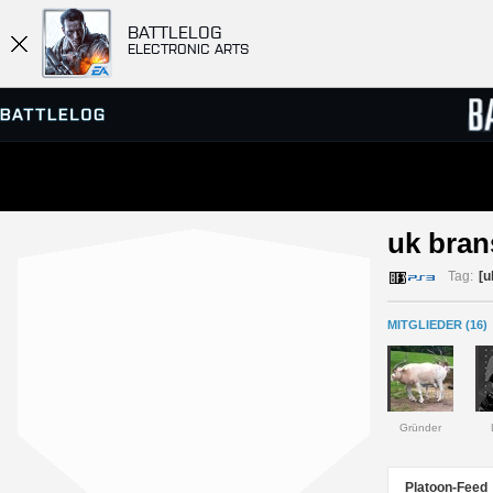
BATTLELOG
ELECTRONIC ARTS
SERVER-BROWSER
RANGL
uk bran
MATCHES
Tag:
[u
MITGLIEDER (16)
Gründer
Platoon-Feed