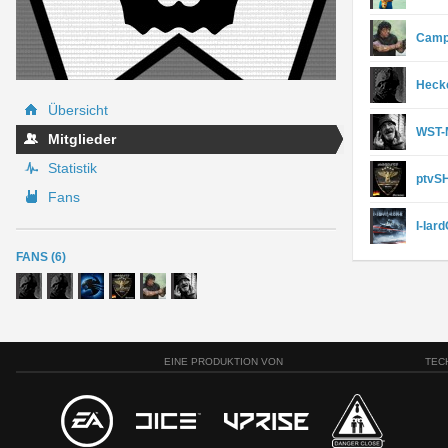
Camp
Heck
Übersicht
WST-
Mitglieder
Statistik
ptvS
Fans
I-Iar
FANS (6)
EINE PRODUKTION VON
TEC