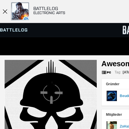
BATTLELOG
ELECTRONIC ARTS
SERVER-BROWSER
RANGL
Awesom
MATCHES
Tag:
[AT
Gründer
Beud
Mitglieder
ZoHa