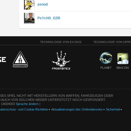
asnod
PsYcH0_G3R
TECHNOLOGIE VON EA DICE
TECHNOLOGIE VON UPRI
ESES SPIEL NICHT MIT HERSTELLERN VON WAFFEN, FAHRZEUGEN ODER
 AUCH VON SOLCHEN WEDER UNTERSTÜTZT NOCH GESPONSERT.
n: 14004003
Sprache ändern
|
atenschutz- und Cookie-Richtlinie
Aktualisierungen des Onlinedienstes
Sicherheit