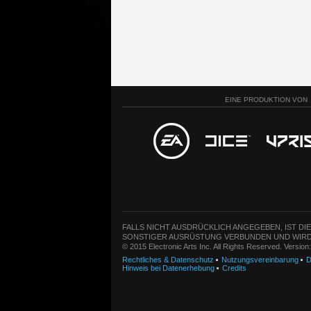
EINE PRODUKTION VON
FALLS NICHT AUSDRÜCKLICH ANGEGEBEN, IST DI
SONSTIGER AUSRÜSTUNG VERBUNDEN UND WIRD
© 2015 Electronic Arts Inc. All Rights Reserved. Versio
Rechtliches & Datenschutz
Nutzungsvereinbarung
D
Hinweis bei Datenerhebung
Credits