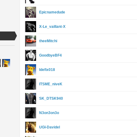
Epicnamedude
X-Le_vaillant-X
theeMitchi
GoodbyeBF4
Idefix018
ITSME_niveK
SK_DTSK940
N3on3on3o
UGI-Davidel