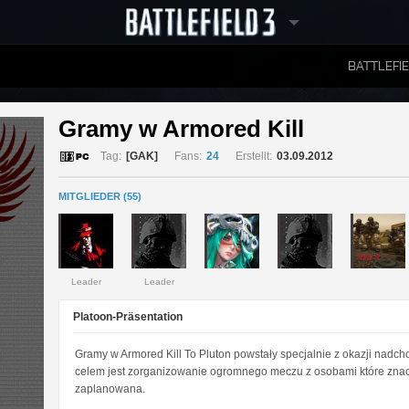
BATTLEFI
RANGLISTEN
Gramy w Armored Kill 
Tag:
[GAK]
Fans:
24
Erstellt:
03.09.2012
MITGLIEDER (55)
Leader
Leader
Platoon-Präsentation
Gramy w Armored Kill To Pluton powstały specjalnie z okazji nad
celem jest zorganizowanie ogromnego meczu z osobami które znaci
zaplanowana.