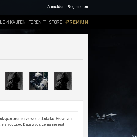
Anmelden
Registrieren
ELD 4 KAUFEN
FOREN
STORE
PREMIUM
chodzącej premiery owego dodatku. Głównym
e z Youtube. Data wydarzenia nie jest