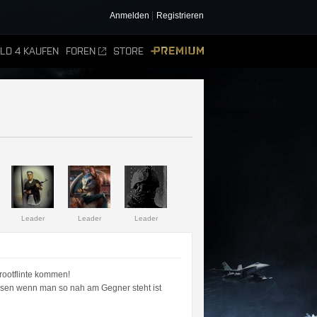
Anmelden
Registrieren
ELD 4 KAUFEN
FOREN
STORE
PREMIUM
Leader
Leader
Leader
rootflinte kommen!
ssen wenn man so nah am Gegner steht ist