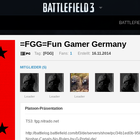
BATTLEFI
RANGLISTEN
=FGG=Fun Gamer Germany 
Tag:
[FGG]
Fans:
1
Erstellt:
16.11.2014
MITGLIEDER (5)
Leader
Leader
Leader
Platoon-Präsentation
TS3: fgg.nitrado.net
http://battlelog.battlefield.com/bf3/de/servers/show/pc/34b1ed0
Noshar-Canals-No-Rules-by-G-Portal-de/