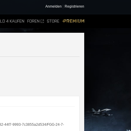
Anmelden
Registrieren
ELD 4 KAUFEN
FOREN
STORE
PREMIUM
b-9582-44f7-9993-7c3855a2d534/FGG-24-7-