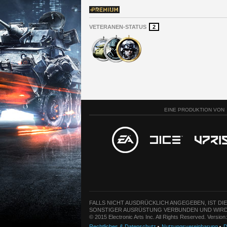
VETERANEN-STATUS
2
EINE PRODUKTION VON
FALLS NICHT AUSDRÜCKLICH ANGEGEBEN, IST DI
SONSTIGER AUSRÜSTUNG VERBUNDEN UND WIRD
© 2015 Electronic Arts Inc. All Rights Reserved. Versio
Rechtliches & Datenschutz
Nutzungsvereinbarung
D