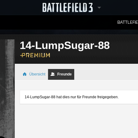
BATTLEFI
RANGLISTEN
14-LumpSugar-88
Übersicht
Freunde
14-LumpSugar-88 hat dies nur für Freunde freigegeben.