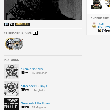
ANDERE SPIE
[SOTF]
1rC_Inv
VETERANEN-STATUS
1
PLATOONS
>1rC3n<// Army
15 Mitglieder
Streeheck Bunnys
9 Mitglieder
Survival of the Fittes
15 Mitglieder