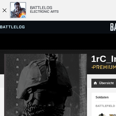
BATTLELOG
ELECTRONIC ARTS
SERVER-BROWSER
RANGL
1rC_I
MATCHES
Übersicht
Soldaten
BATTLEFIELD 