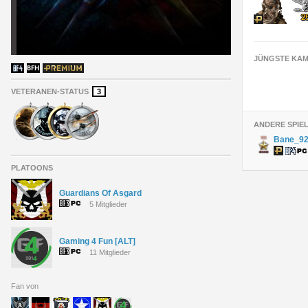
JÜNGSTE KAM
VETERANEN-STATUS
3
ANDERE SPIE
Bane_9
PLATOONS
Guardians Of Asgard
5 Mitglieder
Gaming 4 Fun [ALT]
11 Mitglieder
Fan von