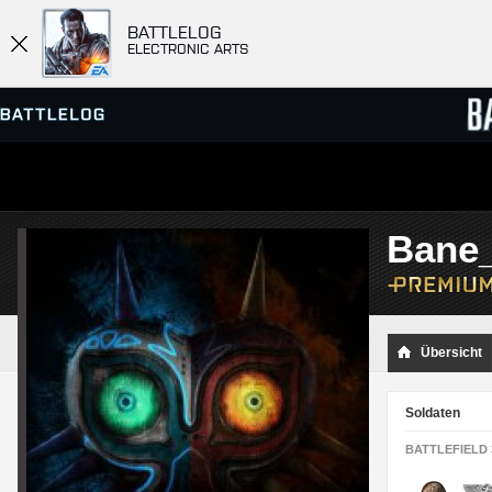
BATTLELOG
ELECTRONIC ARTS
SERVER-BROWSER
RANGL
Bane
MATCHES
Übersicht
Soldaten
BATTLEFIELD 