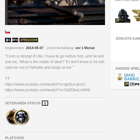
JÜNGSTE KAM
Angeworben
2014-05-07
Letzte Anmeldung
vor 1 Monat
"Crom is strong! If I die, I have to go before him, and he will
ask me, 'What is the riddle of steel?' If I don't know it, he will
cast me out of Valhalla and laugh at me."
ANDERE SPIE
[XXX]
YT
DARIUZ
https://www.youtube.com/watch?v=qpQcx-gro1c
https://www.youtube.com/watch?v=Sq856wLnM48
VETERANEN-STATUS
1
PLATOONS