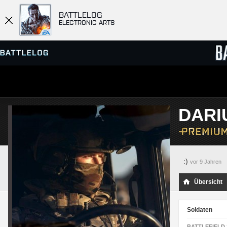
BATTLELOG
ELECTRONIC ARTS
SERVER-BROWSER
RANGL
DARI
MATCHES
:)
vor 9 Jahren
Übersicht
Soldaten
BATTLEFIELD 