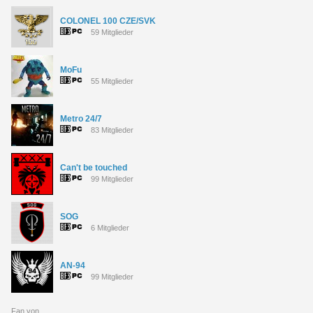
COLONEL 100 CZE/SVK
59 Mitglieder
MoFu
55 Mitglieder
Metro 24/7
83 Mitglieder
Can't be touched
99 Mitglieder
SOG
6 Mitglieder
AN-94
99 Mitglieder
Fan von