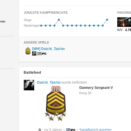
JÜNGSTE KAMPFBERICHTE
FAVORI
•
•
Siege
hren
•
•
•
•
•
•
•
•
•
•
•
•
•
•
Niederlagen
K/V
2.7
ANDERE SPIELE
[WH] Daichi_Taicho
Battlefeed
Daichi_Taicho
wurde befördert:
Gunnery Sergeant V
Rang 30
vor 5 Jahren
Kampfbericht ansehen
•
•