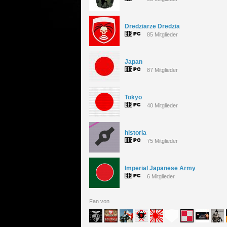
Dredziarze Dredzia
85 Mitglieder
Japan
87 Mitglieder
Tokyo
40 Mitglieder
historia
75 Mitglieder
Imperial Japanese Army
6 Mitglieder
Fan von