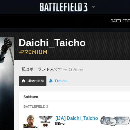
BATTLEFI
RANGLISTEN
Daichi_Taicho
私はポーランド人です
vor 12 Jahren
Übersicht
Freunde
Soldaten
BATTLEFIELD 3
[IJA] Daichi_Taicho