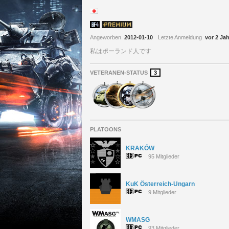
Angeworben
2012-01-10
Letzte Anmeldung
vor 2 Ja
私はポーランド人です
VETERANEN-STATUS
3
PLATOONS
KRAKÓW
95 Mitglieder
KuK Österreich-Ungarn
9 Mitglieder
WMASG
93 Mitglieder