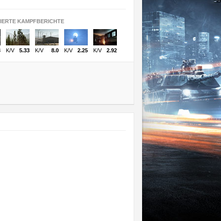
SIERTE KAMPFBERICHTE
8
K/V
5.33
K/V
8.0
K/V
2.25
K/V
2.92