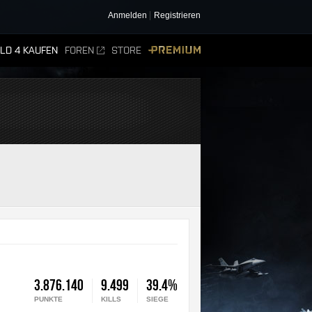
Anmelden
Registrieren
ELD 4 KAUFEN
FOREN
STORE
PREMIUM
3.876.140
9.499
39.4%
PUNKTE
KILLS
SIEGE