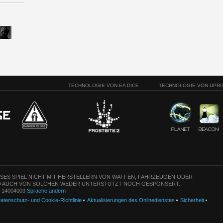
TECHNOLOGIE VON EA DICE
TECHNOLOGIE VON UPRI
ESES SPIEL NICHT MIT HERSTELLERN VON WAFFEN, FAHRZEUGEN ODER
 AUCH VON SOLCHEN WEDER UNTERSTÜTZT NOCH GESPONSERT.
n: 14004003
Sprache ändern
|
atenschutz- und Cookie-Richtlinie
Aktualisierungen des Onlinedienstes
Sicherheit