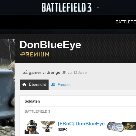
BATTLEFI
RANGLISTEN
DonBlueEye
Så gamer vi drenge..!!!
vor 12 Jahren
Übersicht
Freunde
Soldaten
BATTLEFIELD 3
[FBnC] DonBlueEye