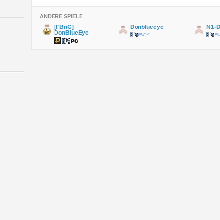
ANDERE SPIELE
[FBnC]
Donblueeye
N1-
DonBlueEye