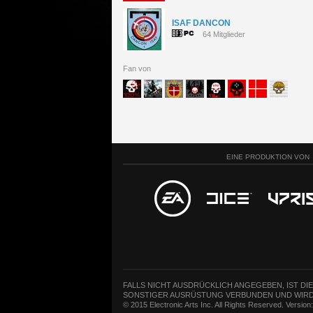
ISAF DANCON
64 Mitglieder
Fan von
EINE PRODUKTION VON
FALLS NICHT AUSDRÜCKLICH ANGEGEBEN, IST DI
SONSTIGER AUSRÜSTUNG VERBUNDEN UND WIRD
© 2015 Electronic Arts Inc. All Rights Reserved. Versio