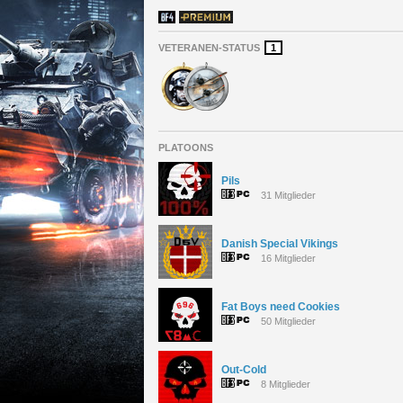
VETERANEN-STATUS
1
PLATOONS
Pils
31 Mitglieder
Danish Special Vikings
16 Mitglieder
Fat Boys need Cookies
50 Mitglieder
Out-Cold
8 Mitglieder