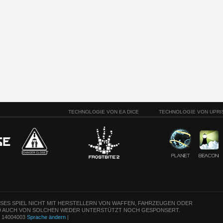
TECHNOLOGIE VON EA DICE
TECHNOLOGIE VON UPRI
ESES SPIEL NICHT MIT HERSTELLERN VON WAFFEN, FAHRZEUGEN ODER
 AUCH VON SOLCHEN WEDER UNTERSTÜTZT NOCH GESPONSERT.
n: 14004003
Sprache ändern
|