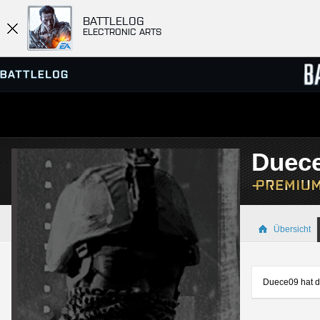
BATTLELOG
ELECTRONIC ARTS
SERVER-BROWSER
RANGL
Duec
MATCHES
Übersicht
Duece09 hat di