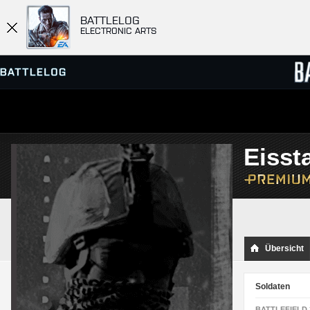
BATTLELOG
ELECTRONIC ARTS
SERVER-BROWSER
RANGL
Eisst
MATCHES
Übersicht
Soldaten
BATTLEFIELD 