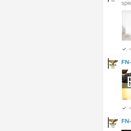
spi
v
FN-
v
FN-