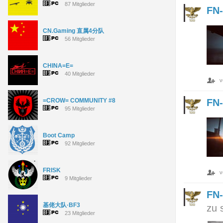
87 Mitglieder
FN-
CN.Gaming 直属4分队
56 Mitglieder
CHINA=E=
40 Mitglieder
v
=CROW= COMMUNITY #8
FN-
95 Mitglieder
Boot Camp
92 Mitglieder
FRISK
v
9 Mitglieder
FN-
基佬大队·BF3
zu 
23 Mitglieder