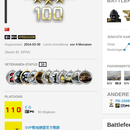
BATTLEF
JÜNGSTE KAM
•
Siege
Angeworben
2014-03-30
Letzte Anmeldung
vor 4 Monaten
•
Niederlagen
Steam ID: NFAN
VETERANEN-STATUS
10
FAVORISIERT
K/V
49.0
K/V
ANDERE 
PLATOONS
FN-1008
C G
96 Mitglieder
Battlefe
SVP戰地聯盟官方戰隊