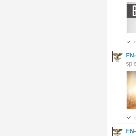
v
FN-
spi
v
FN-