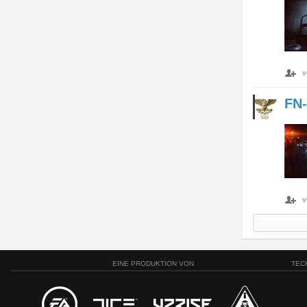
v
FN-
v
EINE PRODUKTION VON
TEC