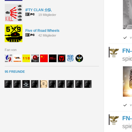
iFTY CLAN 分队
19 Mitglieder
Five of Road Wheels
42 Mitglieder
v
FN-
Fan von
spi
95 FREUNDE
v
FN-
spi