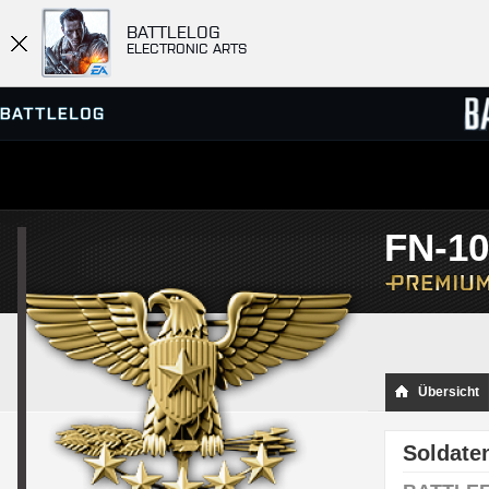
BATTLELOG
ELECTRONIC ARTS
SERVER-BROWSER
RANGL
FN-10
MATCHES
Übersicht
Soldate