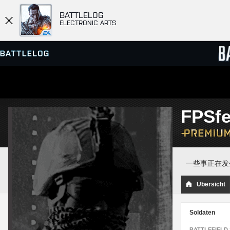
BATTLELOG
ELECTRONIC ARTS
SERVER-BROWSER
RANGL
FPSfe
MATCHES
一些事正在发
Übersicht
Soldaten
BATTLEFIELD 