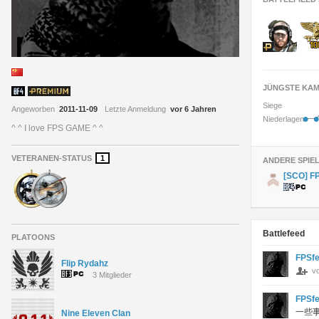
JÜNGSTE KAM
Siege
Angeworben
2011-11-09
Letzte Anmeldung
vor 6 Jahren
•
•
Niederlagen
^ ^ I love FPS GAME ^ ^
VETERANEN-STATUS
1
ANDERE SPIE
[SCO] F
Battlefeed
PLATOONS
FPSfe
Flip Rydahz
v
3 Mitglieder
FPSfe
一些
Nine Eleven Clan