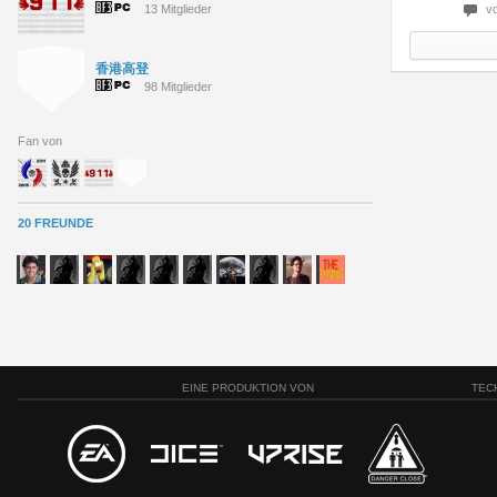
v
13 Mitglieder
香港高登
98 Mitglieder
Fan von
20 FREUNDE
EINE PRODUKTION VON
TEC