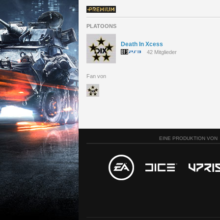
PLATOONS
Death In Xcess
42 Mitglieder
Fan von
EINE PRODUKTION VON