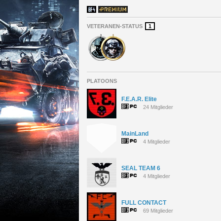
VETERANEN-STATUS
1
PLATOONS
F.E.A.R. Elite
24 Mitglieder
MainLand
4 Mitglieder
SEAL TEAM 6
4 Mitglieder
FULL CONTACT
69 Mitglieder