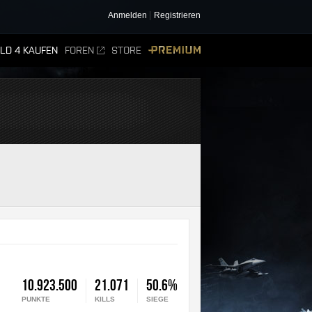
Anmelden
Registrieren
ELD 4 KAUFEN
FOREN
STORE
PREMIUM
10.923.500
21.071
50.6%
PUNKTE
KILLS
SIEGE