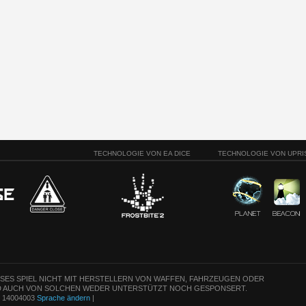
TECHNOLOGIE VON EA DICE
TECHNOLOGIE VON UPRI
ESES SPIEL NICHT MIT HERSTELLERN VON WAFFEN, FAHRZEUGEN ODER
 AUCH VON SOLCHEN WEDER UNTERSTÜTZT NOCH GESPONSERT.
n: 14004003
Sprache ändern
|