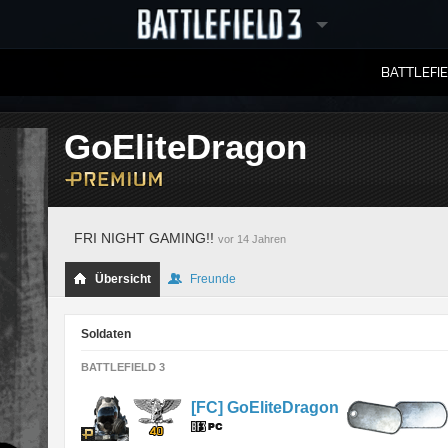
BATTLEFI
RANGLISTEN
GoEliteDragon
FRI NIGHT GAMING!!
vor 14 Jahren
Übersicht
Freunde
Soldaten
BATTLEFIELD 3
[FC] GoEliteDragon