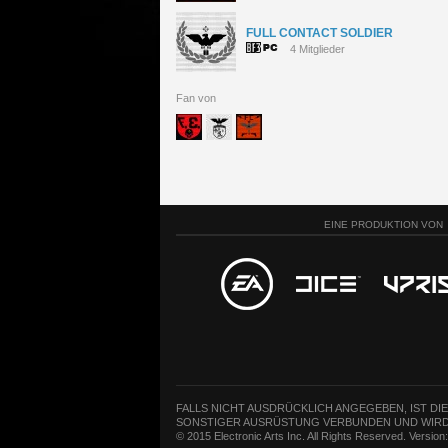
FULL CONTACT SOLDIER
4 Mitglieder
Fan von
EINE PRODUKTION VON
FALLS NICHT AUSDRÜCKLICH ANGEGEBEN, IST DI
SONSTIGER AUSRÜSTUNG VERBUNDEN UND WIRD
© 2015 Electronic Arts Inc. All Rights Reserved. Versio