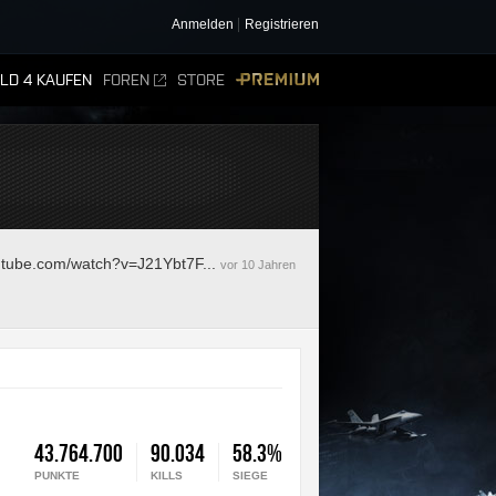
Anmelden
Registrieren
ELD 4 KAUFEN
FOREN
STORE
PREMIUM
utube.com/watch?v=J21Ybt7F...
vor 10 Jahren
43.764.700
90.034
58.3%
PUNKTE
KILLS
SIEGE