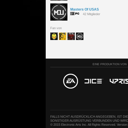
Masters Of USAS
42 Mitglieder
Fan von
EINE PRODUKTION VON
FALLS NICHT AUSDRÜCKLICH ANGEGEBEN, IST DI
SONSTIGER AUSRÜSTUNG VERBUNDEN UND WIRD
© 2015 Electronic Arts Inc. All Rights Reserved. Versio