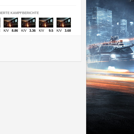
SIERTE KAMPFBERICHTE
2
K/V
8.86
K/V
3.36
K/V
9.5
K/V
3.68