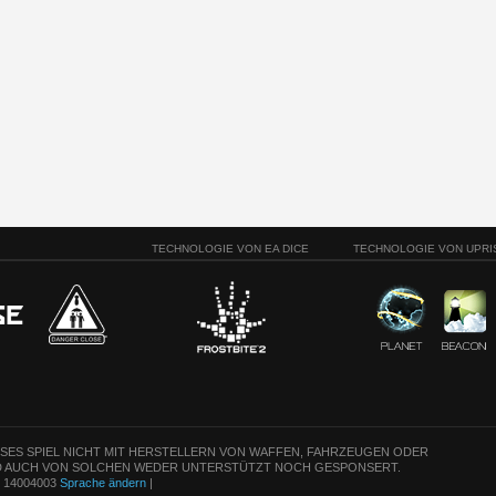
TECHNOLOGIE VON EA DICE
TECHNOLOGIE VON UPRI
ESES SPIEL NICHT MIT HERSTELLERN VON WAFFEN, FAHRZEUGEN ODER
 AUCH VON SOLCHEN WEDER UNTERSTÜTZT NOCH GESPONSERT.
n: 14004003
Sprache ändern
|