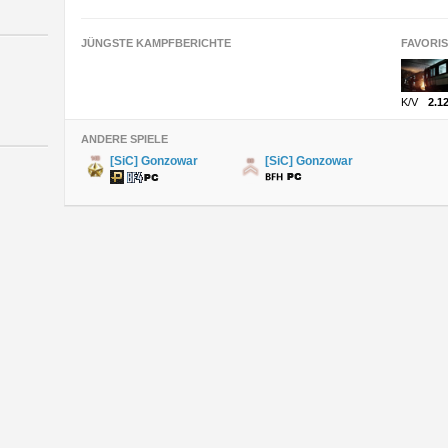
JÜNGSTE KAMPFBERICHTE
FAVORI
K/V
2.1
ANDERE SPIELE
[SiC] Gonzowar
[SiC] Gonzowar