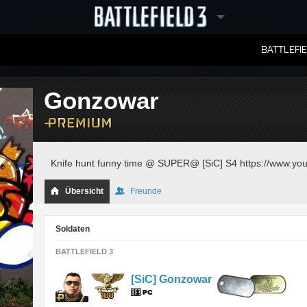
BATTLEFI
RANGLISTEN
Gonzowar
Knife hunt funny time @ SUPER@ [SiC] S4 https://www.yo
Übersicht
Freunde
Soldaten
BATTLEFIELD 3
[SiC] Gonzowar