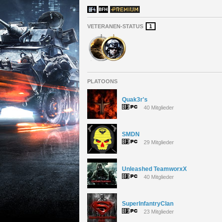
VETERANEN-STATUS
1
PLATOONS
Quak3r's
40 Mitglieder
SMDN
29 Mitglieder
Unleashed TeamworxX
40 Mitglieder
SuperInfantryClan
23 Mitglieder