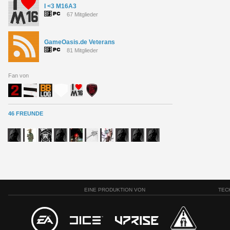
I <3 M16A3
67 Mitglieder
GameOasis.de Veterans
81 Mitglieder
Fan von
46 FREUNDE
EINE PRODUKTION VON
TEC