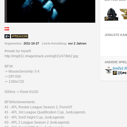
JÜNGSTE KAM
Angeworben
2011-10-27
Letzte Anmeldung
vor 2 Jahren
#made by myself.
http://img811.imageshack.us/img811/47/lkb2.jpg
ANDERE SPIE
BF3#.
[eaZy] 
-> MouseSensivity: 0.4
-> DPI 550
-> 1280x720
500hrs -> Rank #1OO
BF3#Achievements:
#1 - 4PL Rookie League Season 2, PunchIT
#1 - 4PL 3rd League Qualification Cup, JustLegends
#2 - 4PL 5on5 Night Cup, JustLegends
#3 - 4PL 2 League Season 2 JustLegends