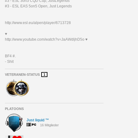
#3 - ESL 3on3 CQD Cup, JustLegends
#3 - ESL EAS 5on5 Open, Just Legends
http://www.esl.eu/alpen/player/6713728
♥
http://www.youtube.com/watch?v=JaAWdljhD5o ♥
BF4 #.
- Shit
VETERANEN-STATUS
1
PLATOONS
Just liquid ™
16 Mitglieder