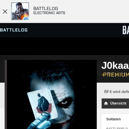
BATTLELOG
ELECTRONIC ARTS
SERVER-BROWSER
RANGL
J0kaa
MATCHES
BF4 wird defi
Übersicht
Soldaten
BATTLEFIELD 