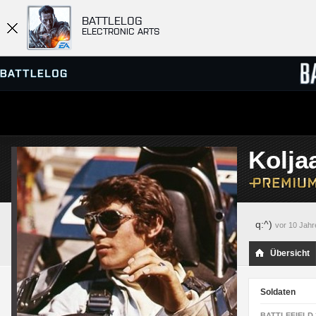
BATTLELOG
ELECTRONIC ARTS
SERVER-BROWSER
RANGL
Kolja
MATCHES
q:^)
vor 10 Jahr
Übersicht
Soldaten
BATTLEFIELD 