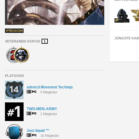
JÜNGSTE KAM
VETERANEN-STATUS
1
PLATOONS
advncd Movemnt Technqs
9 Mitglieder
TWO-MEN-ARMY
2 Mitglieder
Just liquid ™
16 Mitglieder