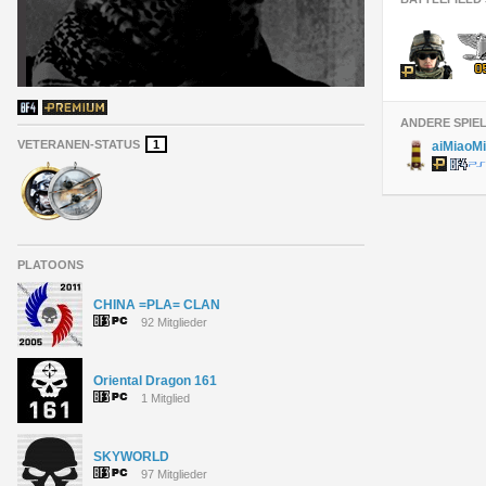
ANDERE SPIE
VETERANEN-STATUS
1
aiMiaoM
PLATOONS
CHINA =PLA= CLAN
92 Mitglieder
Oriental Dragon 161
1 Mitglied
SKYWORLD
97 Mitglieder