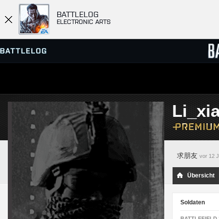
BATTLELOG
ELECTRONIC ARTS
SERVER-BROWSER
RANGL
Li_xi
MATCHES
求朋友
vor 12 
Übersicht
Soldaten
BATTLEFIELD 