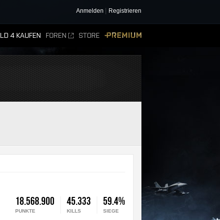
Anmelden
Registrieren
ELD 4 KAUFEN
FOREN
STORE
PREMIUM
18.568.900
45.333
59.4%
PUNKTE
KILLS
SIEGE