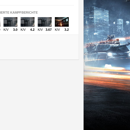
SIERTE KAMPFBERICHTE
9
K/V
3.0
K/V
4.2
K/V
3.67
K/V
3.2