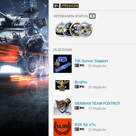
VETERANEN-STATUS
3
PLATOONS
TtK Server Support
59 Mitglieder
BroPro
29 Mitglieder
GERMAN TEAM FOXTROT
70 Mitglieder
B2K für sTn.
12 Mitglieder