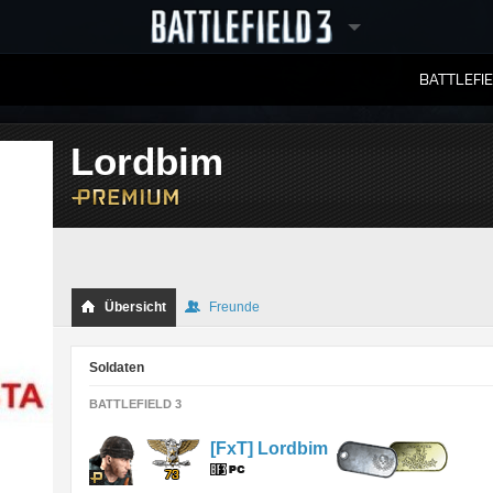
BATTLEFI
RANGLISTEN
Lordbim
Übersicht
Freunde
Soldaten
BATTLEFIELD 3
[FxT] Lordbim