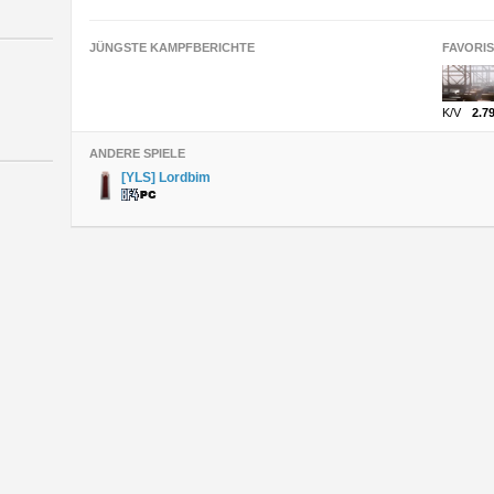
JÜNGSTE KAMPFBERICHTE
FAVORI
K/V
2.7
ANDERE SPIELE
[YLS] Lordbim