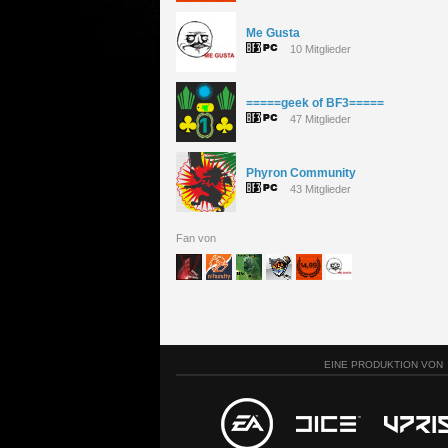
Me Gusta
10 Mitglieder
=====geek of BF3=====
47 Mitglieder
Phyron Community
43 Mitglieder
Fan von
EINE PRODUKTION VON