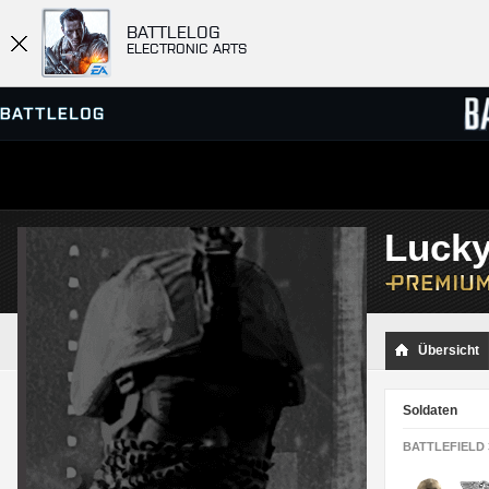
BATTLELOG
ELECTRONIC ARTS
SERVER-BROWSER
RANGL
Lucky
MATCHES
Übersicht
Soldaten
BATTLEFIELD 