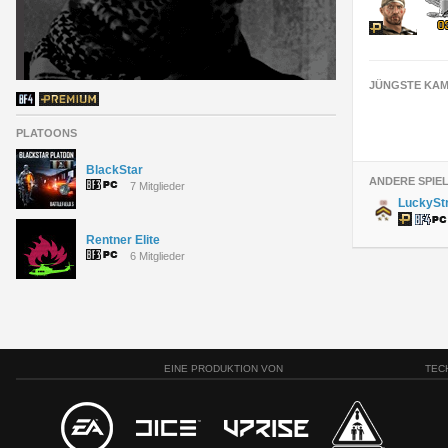
JÜNGSTE KAM
PLATOONS
BlackStar
ANDERE SPIE
7 Mitglieder
LuckySt
Rentner Elite
6 Mitglieder
EINE PRODUKTION VON
TEC