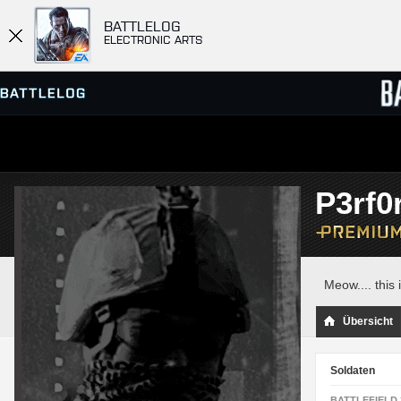
BATTLELOG
ELECTRONIC ARTS
SERVER-BROWSER
RANGL
P3rf0
MATCHES
Meow.... this
Übersicht
Soldaten
BATTLEFIELD 