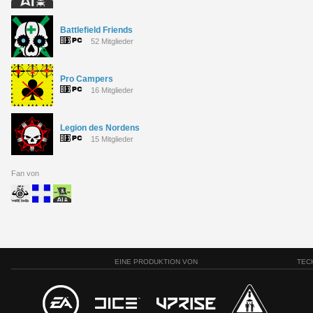
Battlefield Friends
52 Mitglieder
Pro Campers
16 Mitglieder
Legion des Nordens
15 Mitglieder
Fan von
EINE PRODUKTION VON
TEC