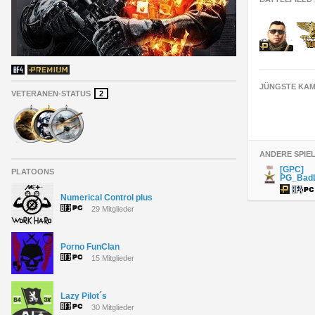
JÜNGSTE KAM
VETERANEN-STATUS
2
ANDERE SPIE
[GPC]
PLATOONS
PG_Bad
Numerical Control plus
29 Mitglieder
Porno FunClan
15 Mitglieder
Lazy Pilot´s
30 Mitglieder