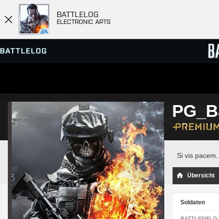
BATTLELOG
ELECTRONIC ARTS
SERVER-BROWSER
RANGL
PG_B
MATCHES
Si vis pacem,
Übersicht
Soldaten
BATTLEFIELD 