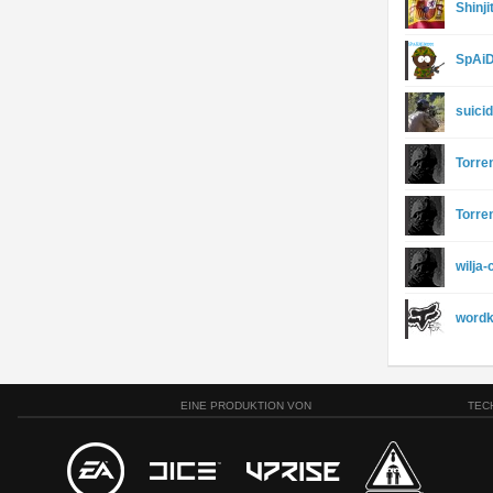
Shinji
SpAi
suici
Torre
Torre
wilja
word
EINE PRODUKTION VON
TEC