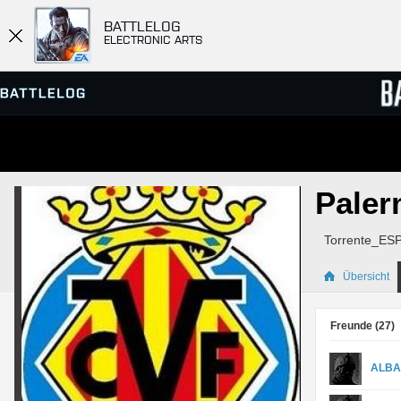
BATTLELOG
ELECTRONIC ARTS
SERVER-BROWSER
RANGL
Pale
MATCHES
Torrente_ES
Übersicht
Freunde (
27
)
ALBA