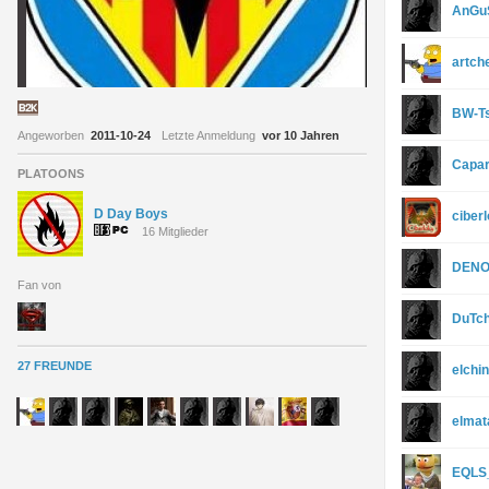
AnGu
artch
BW-T
Angeworben
2011-10-24
Letzte Anmeldung
vor 10 Jahren
Capa
PLATOONS
D Day Boys
ciber
16 Mitglieder
DENO
Fan von
DuTch
27 FREUNDE
elchi
elmat
EQLS