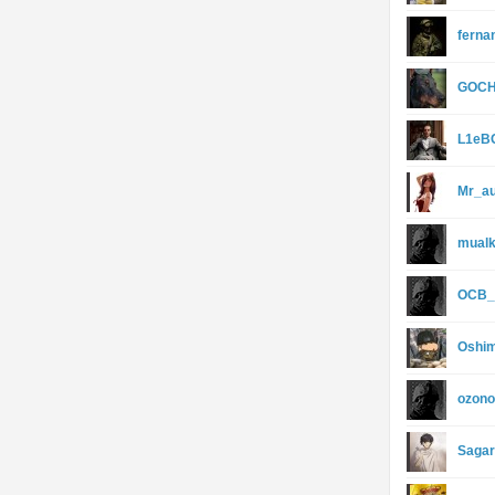
ferna
GOCH
L1eB
Mr_au
mualk
OCB_
Oshim
ozon
Saga