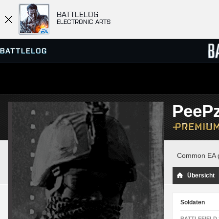
BATTLELOG
ELECTRONIC ARTS
SERVER-BROWSER
RANGL
PeePz
MATCHES
Common EA ge
Übersicht
Soldaten
BATTLEFIELD 