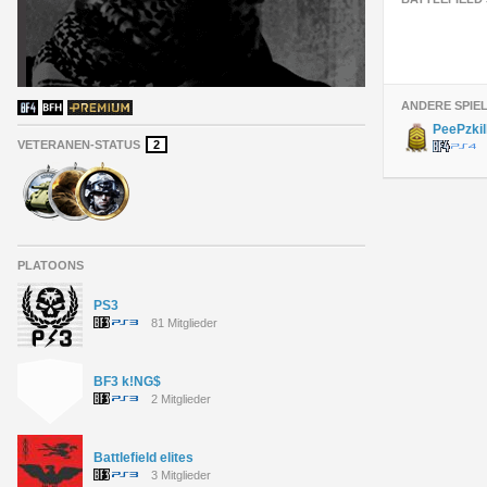
ANDERE SPIE
PeePzkil
VETERANEN-STATUS
2
PLATOONS
PS3
81 Mitglieder
BF3 k!NG$
2 Mitglieder
Battlefield elites
3 Mitglieder