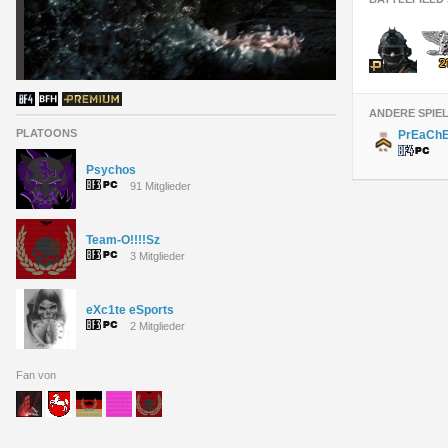
ANDERE SPIE
PLATOONS
PrEaCh
Psychos
91 Mitglieder
Team-O!!!!Sz
3 Mitglieder
eXc1te eSports
2 Mitglieder
Fan von