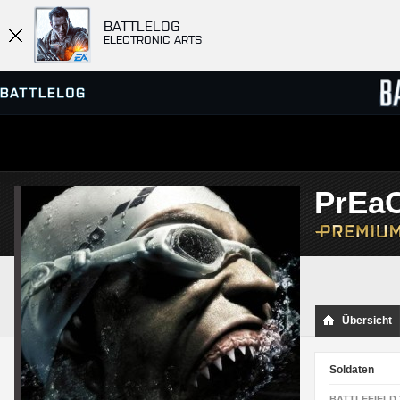
BATTLELOG
ELECTRONIC ARTS
SERVER-BROWSER
RANGL
PrEa
MATCHES
Übersicht
Soldaten
BATTLEFIELD 