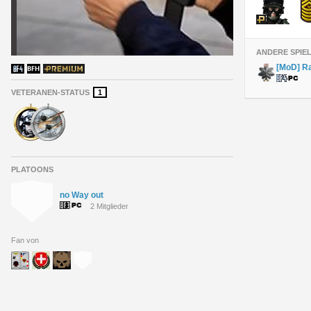
ANDERE SPIE
[MoD] R
VETERANEN-STATUS
1
PLATOONS
no Way out
2 Mitglieder
Fan von