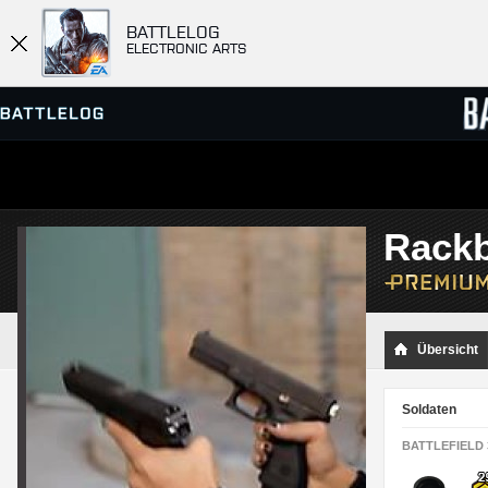
BATTLELOG
ELECTRONIC ARTS
SERVER-BROWSER
RANGL
Rackb
MATCHES
Übersicht
Soldaten
BATTLEFIELD 