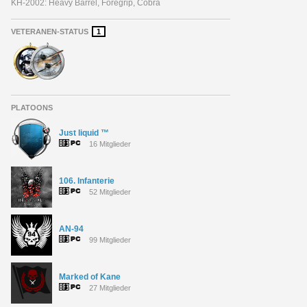
KH-2002: Heavy Barrel, Foregrip, Cobra
VETERANEN-STATUS
1
PLATOONS
Just liquid ™
16 Mitglieder
106. Infanterie
52 Mitglieder
AN-94
99 Mitglieder
Marked of Kane
27 Mitglieder