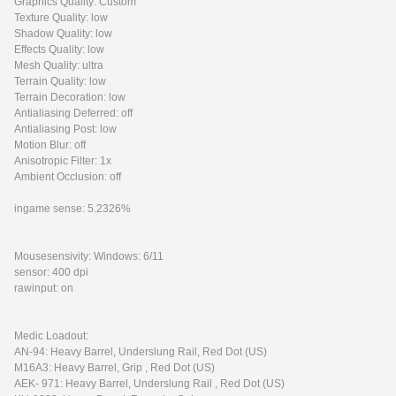
Graphics Quality: Custom
Texture Quality: low
Shadow Quality: low
Effects Quality: low
Mesh Quality: ultra
Terrain Quality: low
Terrain Decoration: low
Antialiasing Deferred: off
Antialiasing Post: low
Motion Blur: off
Anisotropic Filter: 1x
Ambient Occlusion: off
ingame sense: 5.2326%
Mousesensivity: Windows: 6/11
sensor: 400 dpi
rawinput: on
Medic Loadout:
AN-94: Heavy Barrel, Underslung Rail, Red Dot (US)
M16A3: Heavy Barrel, Grip , Red Dot (US)
AEK- 971: Heavy Barrel, Underslung Rail , Red Dot (US)