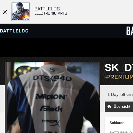
BATTLELOG
ELECTRONIC ARTS
SERVER-BROWSER
RANGL
SK_D
MATCHES
1 Day left
vor 
Übersicht
Soldaten
BATTLEFIELD 