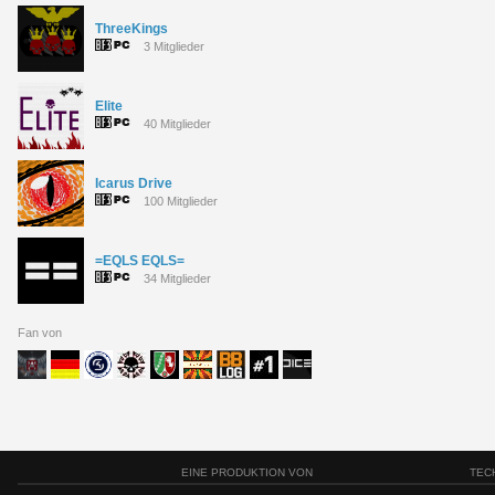
ThreeKings
3 Mitglieder
Elite
40 Mitglieder
Icarus Drive
100 Mitglieder
=EQLS EQLS=
34 Mitglieder
Fan von
EINE PRODUKTION VON
TEC