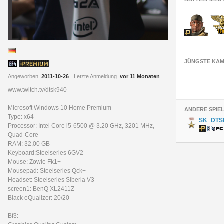
JÜNGSTE KAM
Angeworben
2011-10-26
Letzte Anmeldung
vor 11 Monaten
www.twitch.tv/dtsk940
Microsoft Windows 10 Home Premium
ANDERE SPIE
Type: x64
SK_DTS
Processor: Intel Core i5-6500 @ 3.20 GHz, 3201 MHz,
Quad-Core
RAM: 32,00 GB
Keyboard:Steelseries 6GV2
Mouse: Zowie Fk1+
Mousepad: Steelseries Qck+
Headset: Steelseries Siberia V3
screen1: BenQ XL2411Z
Black eQualizer: 20/20
Bf3: