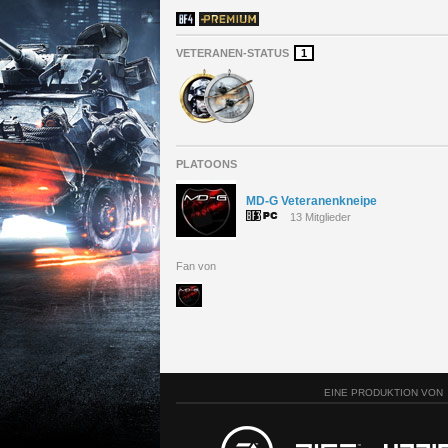
VETERANEN-STATUS
1
PLATOONS
MD-G Veteranenkneipe
13 Mitglieder
Fan von
EINE PRODUKTION VON