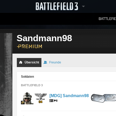
BATTLEFI
RANGLISTEN
Sandmann98
Übersicht
Freunde
Soldaten
BATTLEFIELD 3
[MDG] Sandmann98