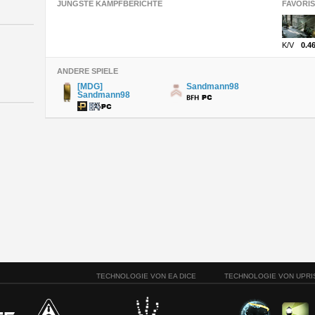
JÜNGSTE KAMPFBERICHTE
FAVORI
K/V
0.4
ANDERE SPIELE
[MDG]
Sandmann98
Sandmann98
TECHNOLOGIE VON EA DICE
TECHNOLOGIE VON UPRI