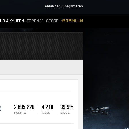
Anmelden
Registrieren
ELD 4 KAUFEN
FOREN
STORE
PREMIUM
2.695.220
4.210
39.9%
PUNKTE
KILLS
SIEGE