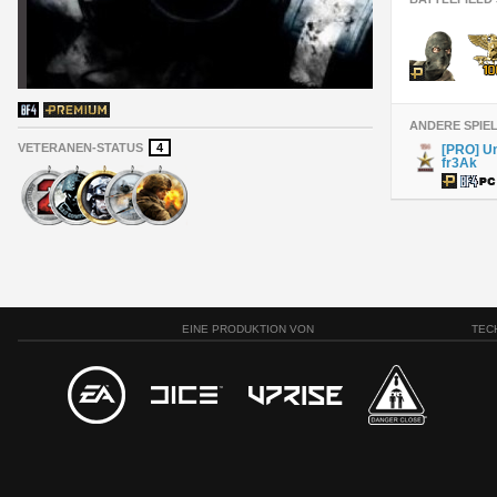
ANDERE SPIE
VETERANEN-STATUS
4
[PRO] Un
fr3Ak
EINE PRODUKTION VON
TEC