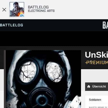
BATTLELOG
ELECTRONIC ARTS
SERVER-BROWSER
RANGL
UnSki
MATCHES
Übersicht
Soldaten
BATTLEFIELD 