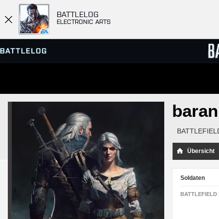
BATTLELOG
ELECTRONIC ARTS
SERVER-BROWSER
RANGL
baran
MATCHES
BATTLEFIELD
Übersicht
Soldaten
BATTLEFIELD 