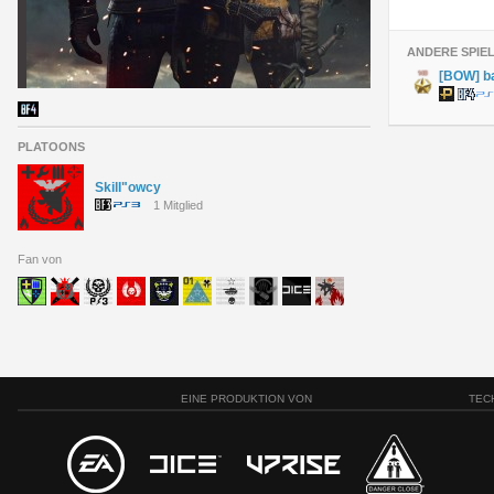
ANDERE SPIE
[BOW] b
PLATOONS
Skill"owcy
1 Mitglied
Fan von
EINE PRODUKTION VON
TEC