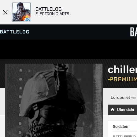
BATTLELOG
ELECTRONIC ARTS
SERVER-BROWSER
RANGL
chille
MATCHES
Lordbullet
vor
Übersicht
Soldaten
BATTLEFIELD 