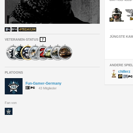
JÜNGSTE KAM
VETERANEN-STATUS
7
ANDERE SPIE
chillerz
PLATOONS
Fun-Gamer-Germany
43 Mitglieder
Fan von